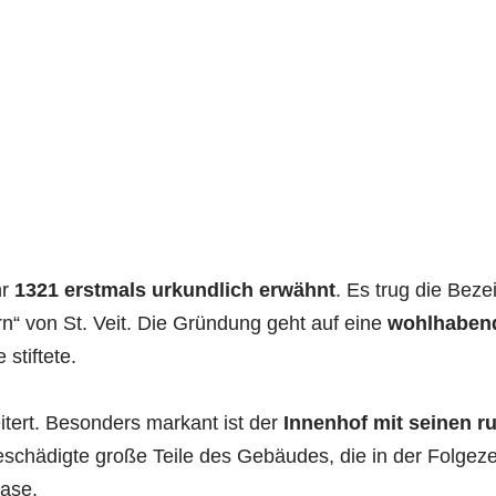
Südost-Fassade (links im Bild)
hr
1321 erstmals urkundlich erwähnt
. Es trug die Bez
rn“ von St. Veit. Die Gründung geht auf eine
wohlhaben
 stiftete.
tert. Besonders markant ist der
Innenhof mit seinen 
schädigte große Teile des Gebäudes, die in der Folgezei
ase.