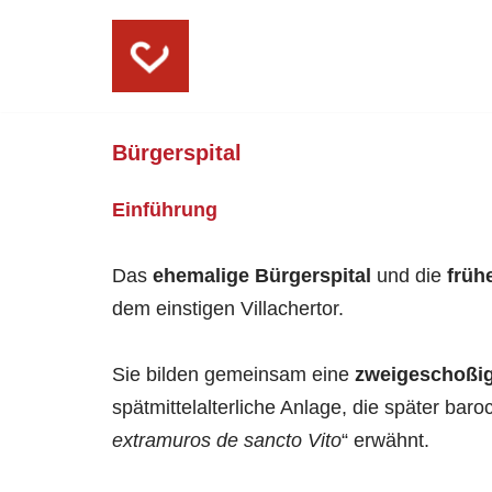
Skip
to
content
Bürgerspital
Einführung
Das
ehemalige Bürgerspital
und die
früh
dem einstigen Villachertor.
Sie bilden gemeinsam eine
zweigeschoßig
spätmittelalterliche Anlage, die später ba
extramuros de sancto Vito
“ erwähnt.