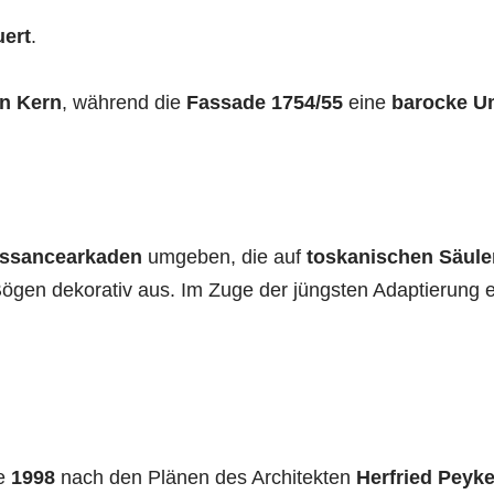
uert
.
n Kern
, während die
Fassade 1754/55
eine
barocke
U
ssancearkaden
umgeben, die auf
toskanischen Säule
 Bögen dekorativ aus. Im Zuge der jüngsten Adaptierung 
e
1998
nach den Plänen des Architekten
Herfried Peyke