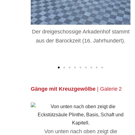
enhof stammt
Der rechteckige Arkadenhof erhebt sich
hrhundert).
über drei Geschosse.
Gänge mit Kreuzgewölbe
| Galerie 2
igt die