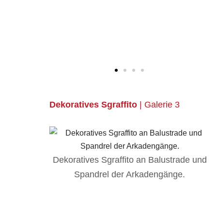
An den Ecken treffen die Arkadengänge
im rechten Winkel aufeinander und bilden
einen rechteckigen Innenhof.
Dekoratives Sgraffito
| Galerie 3
lustrade und
gänge.